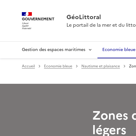
GéoLittoral
GOUVERNEMENT
Le portail de la mer et du litto
Gestion des espaces maritimes
Economie bleue
Accueil
Economie bleue
Nautisme et plaisance
Zon
Zones 
légers