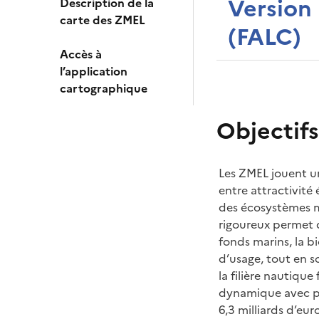
Version 
Description de la
carte des ZMEL
(FALC)
Accès à
l’application
cartographique
Objectif
Les ZMEL jouent un
entre attractivit
des écosystèmes 
rigoureux permet de
fonds marins, la bi
d’usage, tout en s
la filière nautique
dynamique avec pr
6,3 milliards d’euro