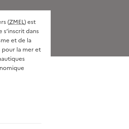
rs (
ZMEL
) est
 s’inscrit dans
sme et de la
e pour la mer et
 nautiques
conomique