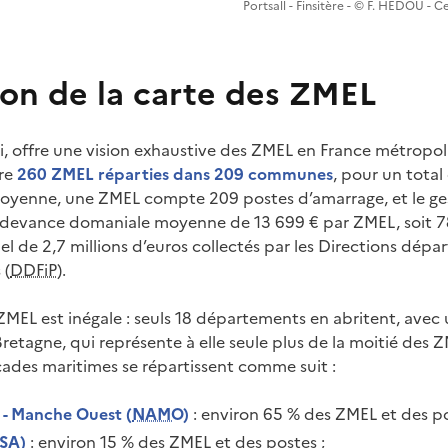
Portsall - Finsitère - © F. HEDOU - 
ion de la carte des ZMEL
ci, offre une vision exhaustive des ZMEL en France métropol
re
260 ZMEL réparties dans 209 communes
, pour un total
moyenne, une ZMEL compte 209 postes d’amarrage, et le ge
edevance domaniale moyenne de 13 699 € par ZMEL, soit 78
el de 2,7 millions d’euros collectés par les Directions dép
 (
DDFiP
).
ZMEL est inégale : seuls 18 départements en abritent, avec 
retagne, qui représente à elle seule plus de la moitié des 
çades maritimes se répartissent comme suit :
 - Manche Ouest (
NAMO
)
: environ 65 % des ZMEL et des po
(SA)
: environ 15 % des ZMEL et des postes ;