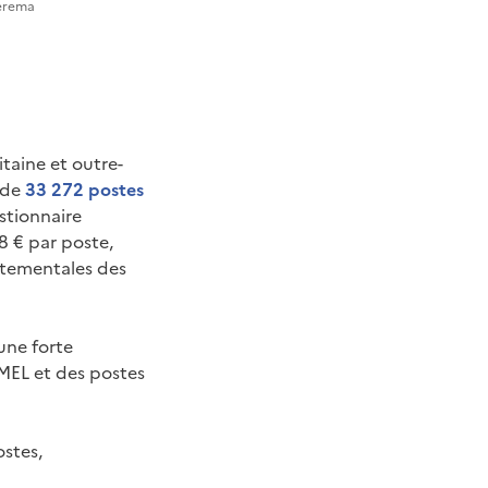
Cerema
itaine et outre-
 de
33 272 postes
stionnaire
 € par poste,
artementales des
une forte
ZMEL et des postes
stes,