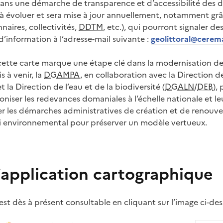
t dans une démarche de transparence et d’accessibilité des
 à évoluer et sera mise à jour annuellement, notamment grâ
nnaires, collectivités,
DDTM
, etc.), qui pourront signaler d
information à l’adresse-mail suivante :
geolittoral@cerema
cette carte marque une étape clé dans la modernisation de 
 à venir, la
DGAMPA
, en collaboration avec la Direction d
t la Direction de l’eau et de la biodiversité (
DGALN
/
DEB
),
iser les redevances domaniales à l’échelle nationale et leu
ifier les démarches administratives de création et de renou
ivi environnemental pour préserver un modèle vertueux.
’application cartographique
st dès à présent consultable en cliquant sur l’image ci-des