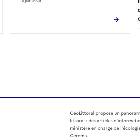
18 juin 2026
de la page dans le presse-papier
GéoLittoral propose un panorama 
littoral : des articles d'informati
ministère en charge de l'écologie
Cerema.