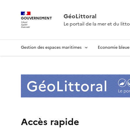
GéoLittoral
GOUVERNEMENT
Le portail de la mer et du litto
Gestion des espaces maritimes
Economie bleue
G
é
o
L
Accès rapide
i