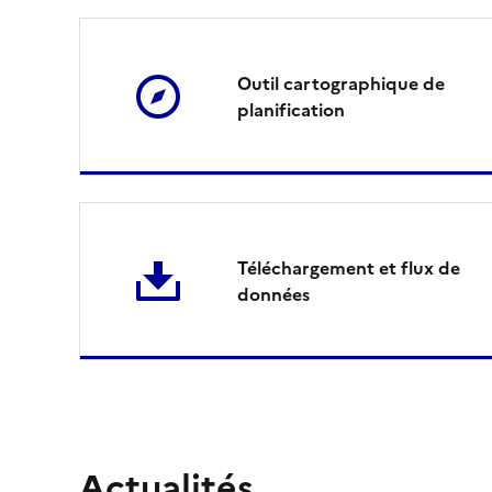
t
t
Outil cartographique de
planification
o
r
a
Téléchargement et flux de
l
données
Actualités