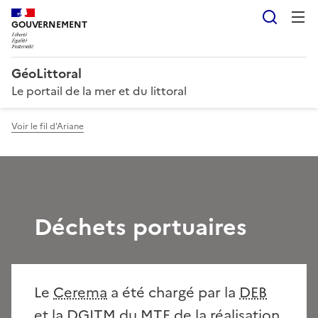
Reche
GOUVERNEMENT
GéoLittoral
Le portail de la mer et du littoral
Voir le fil d'Ariane
Déchets portuaires
Le
Cerema
a été chargé par la
DEB
et la
DGITM
du
MTE
de la réalisation