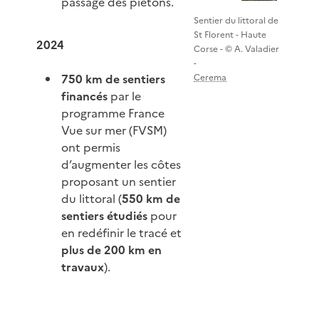
passage des piétons.
Sentier du littoral de
St Florent - Haute
2024
Corse - © A. Valadier
-
750 km de sentiers
Cerema
financés
par le
programme France
Vue sur mer (FVSM)
ont permis
d’augmenter les côtes
proposant un sentier
du littoral (
550 km de
sentiers étudiés
pour
en redéfinir le tracé et
plus de 200 km en
travaux
).