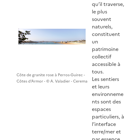
qu’il traverse,
le plus
souvent
naturels,
constituent
un
patrimoine
collectif
accessible à
tous.
Côte de granite rose à Perros-Guirec -
Les sentiers
Côtes d'Armor - © A. Valadier - Cerema
et leurs
environneme
nts sont des
espaces
particuliers, à
l’interface
terre/mer et
par essence