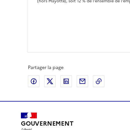
(hors Mayotte), soit 12 % de l’ensemble de l’em
Partager la page
Partager sur Facebook
Partager sur X
Partager sur LinkedIn
Partager par email
Copier le l
GOUVERNEMENT