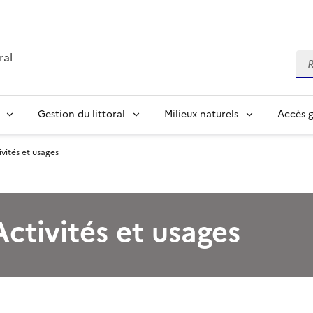
ral
Re
Gestion du littoral
Milieux naturels
Accès 
ivités et usages
 Activités et usages