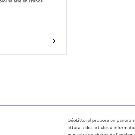
ploi salarié en France
ien de la page dans le presse-papier
GéoLittoral propose un panorama 
littoral : des articles d'informati
ministère en charge de l'écologie