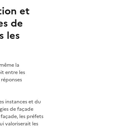
tion et
ies de
s les
t même la
it entre les
s réponses
es instances et du
égies de façade
façade, les préfets
 valoriserait les