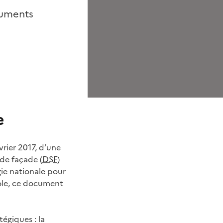
cuments
e
vrier 2017, d’une
de façade (
DSF
)
gie nationale pour
pole, ce document
égiques : la