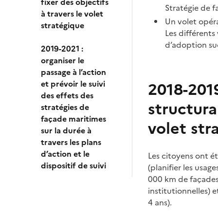
fixer des objectifs
Stratégie de f
à travers le volet
Un volet opéra
stratégique
Les différents
d’adoption su
2019-2021 :
organiser le
passage à l’action
et prévoir le suivi
2018-2019
des effets des
structura
stratégies de
façade maritimes
volet str
sur la durée à
travers les plans
d’action et le
Les citoyens ont é
dispositif de suivi
(planifier les usa
000 km de façades)
institutionnelles) 
4 ans).