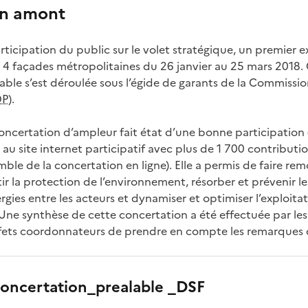
on amont
articipation du public sur le volet stratégique, un premier e
es 4 façades métropolitaines du 26 janvier au 25 mars 2018.
able s’est déroulée sous l’égide de garants de la Commissi
DP
).
concertation d’ampleur fait état d’une bonne participation 
u site internet participatif avec plus de 1 700 contribution
mble de la concertation en ligne). Elle a permis de faire remo
ir la protection de l’environnement, résorber et prévenir le
rgies entre les acteurs et dynamiser et optimiser l’exploita
 Une synthèse de cette concertation a été effectuée par les
fets coordonnateurs de prendre en compte les remarques d
oncertation_prealable _DSF