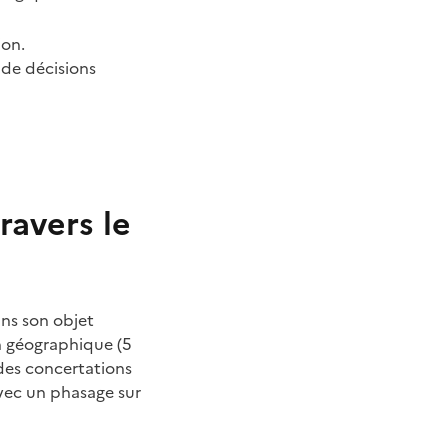
ion.
 de décisions
ravers le
ans son objet
on géographique (5
des concertations
avec un phasage sur