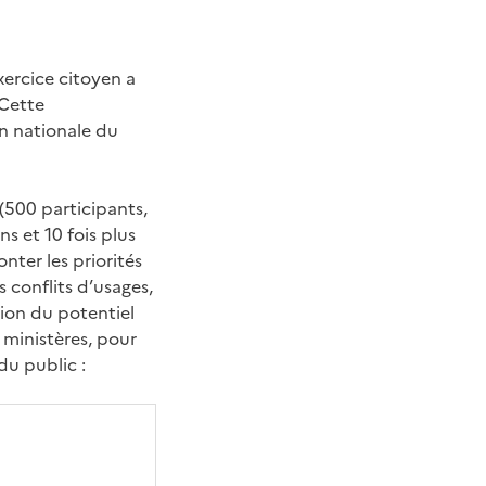
xercice citoyen a
 Cette
on nationale du
(500 participants,
s et 10 fois plus
nter les priorités
s conflits d’usages,
tion du potentiel
 ministères, pour
u public :