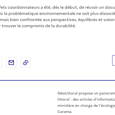
fets coordonnateurs a été, dès le début, de réussir un do
où la problématique environnementale ne soit plus dissociée
, mais bien confrontée aux perspectives, équilibres et vol
r trouver le compromis de la durabilité.
 Facebook
er sur X
Partager sur LinkedIn
Partager par email
Copier le lien de la page dans le presse-pap
GéoLittoral propose un panorama 
littoral : des articles d'informati
ministère en charge de l'écologie
Cerema.