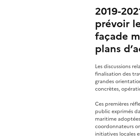
2019-2021
prévoir l
façade ma
plans d’a
Les discussions re
finalisation des tra
grandes orientation
concrètes, opératio
Ces premières réfl
public exprimés da
maritime adoptées 
coordonnateurs ont
initiatives locales 