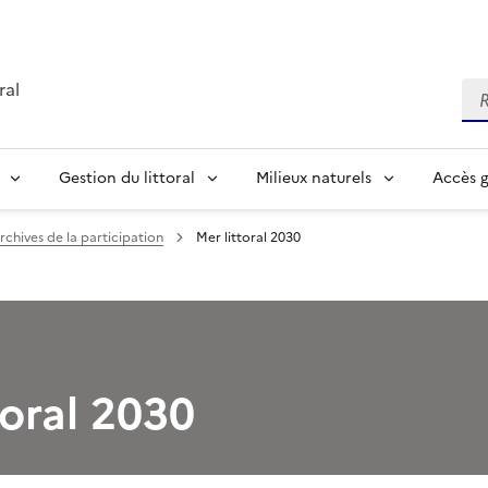
ral
Re
Gestion du littoral
Milieux naturels
Accès 
rchives de la participation
Mer littoral 2030
toral 2030